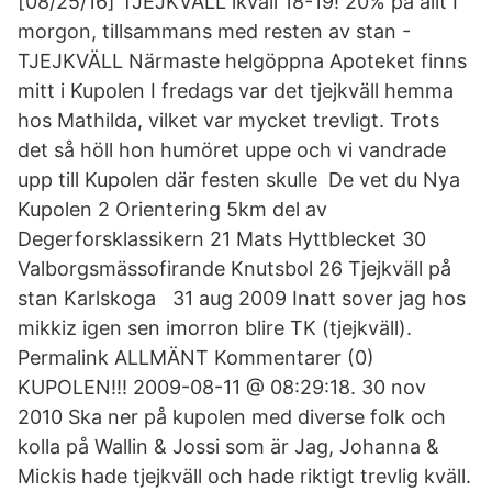
[08/25/16] TJEJKVÄLL ikväll 18-19! 20% på allt I
morgon, tillsammans med resten av stan -
TJEJKVÄLL Närmaste helgöppna Apoteket finns
mitt i Kupolen I fredags var det tjejkväll hemma
hos Mathilda, vilket var mycket trevligt. Trots
det så höll hon humöret uppe och vi vandrade
upp till Kupolen där festen skulle De vet du Nya
Kupolen 2 Orientering 5km del av
Degerforsklassikern 21 Mats Hyttblecket 30
Valborgsmässofirande Knutsbol 26 Tjejkväll på
stan Karlskoga 31 aug 2009 Inatt sover jag hos
mikkiz igen sen imorron blire TK (tjejkväll).
Permalink ALLMÄNT Kommentarer (0)
KUPOLEN!!! 2009-08-11 @ 08:29:18. 30 nov
2010 Ska ner på kupolen med diverse folk och
kolla på Wallin & Jossi som är Jag, Johanna &
Mickis hade tjejkväll och hade riktigt trevlig kväll.