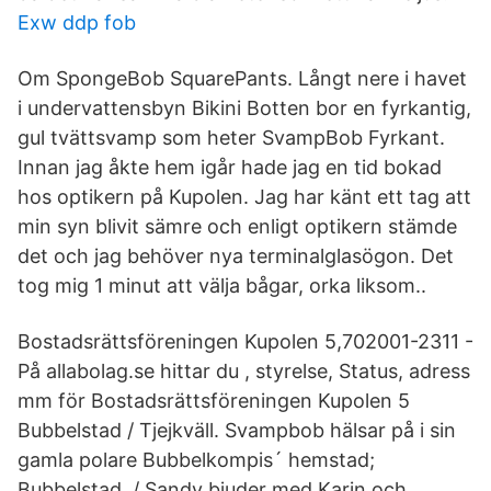
Exw ddp fob
Om SpongeBob SquarePants. Långt nere i havet
i undervattensbyn Bikini Botten bor en fyrkantig,
gul tvättsvamp som heter SvampBob Fyrkant.
Innan jag åkte hem igår hade jag en tid bokad
hos optikern på Kupolen. Jag har känt ett tag att
min syn blivit sämre och enligt optikern stämde
det och jag behöver nya terminalglasögon. Det
tog mig 1 minut att välja bågar, orka liksom..
Bostadsrättsföreningen Kupolen 5,702001-2311 -
På allabolag.se hittar du , styrelse, Status, adress
mm för Bostadsrättsföreningen Kupolen 5
Bubbelstad / Tjejkväll. Svampbob hälsar på i sin
gamla polare Bubbelkompis´ hemstad;
Bubbelstad. / Sandy bjuder med Karin och