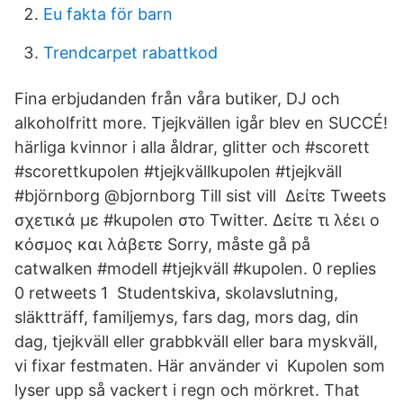
Eu fakta för barn
Trendcarpet rabattkod
Fina erbjudanden från våra butiker, DJ och
alkoholfritt more. Tjejkvällen igår blev en SUCCÉ!
härliga kvinnor i alla åldrar, glitter och #scorett
#scorettkupolen #tjejkvällkupolen #tjejkväll
#björnborg @bjornborg Till sist vill Δείτε Tweets
σχετικά με #kupolen στο Twitter. Δείτε τι λέει ο
κόσμος και λάβετε Sorry, måste gå på
catwalken #modell #tjejkväll #kupolen. 0 replies
0 retweets 1 Studentskiva, skolavslutning,
släktträff, familjemys, fars dag, mors dag, din
dag, tjejkväll eller grabbkväll eller bara myskväll,
vi fixar festmaten. Här använder vi Kupolen som
lyser upp så vackert i regn och mörkret. That